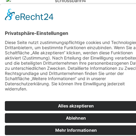
Unsere Harzrundfahrten
Die Harzrundfahrten führen Sie zu tollen
Sehenswürdigkeiten der Region. In Schierke den
berühmten Kräuterlikör „Schierker Feuerstein“
kennenlernen, am Torfhaus auf 812 Metern Höhe