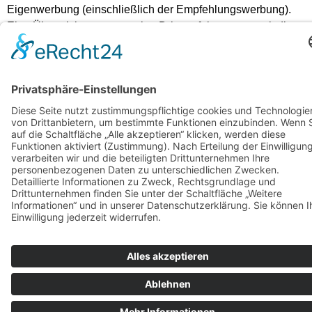
Eigenwerbung (einschließlich der Empfehlungswerbung).
Eine Übermittlung an sonstige Dritte erfolgt nur, soweit dies
für die Vertragserfüllung erforderlich ist. z.B. an das
Kreditkartenunternehmen des Mieters zum Zwecke der
Abrechnung. Eine darüber hinausgehende Verwendung
bedarf der gesetzlichen Erlaubnis oder Einwilligung.
Hinweis gemäß §28 Abs. 4 BDSG: Der Mieter/Fahrer kann
jederzeit einen etwaigen Verarbeitung oder Nutzung seiner
Daten für Zwecke der Werbung oder der Markt- oder
Meinungsforschung widersprechen. Der Widerspruch ist zu
richten an: Wernigeröder Schlossbahn, Kennwort:
Wiederspruch Breite Str.70 38855 Wernigerode
§5 Schlussbestimmung
Die eventuelle Nichtigkeit einzelner Punkte dieses
Vertrages hat nicht die Nichtigkeit des gesamten Vertrages
zur Folge. Der restliche Vertragsinhalt bleibt demzufolge
unverändert rechtsgültig. Sofern der Mieter ein Verbraucher